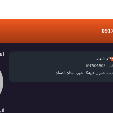
091
ان
دفتر شیراز
فن:
09170055923
رس:
شیراز، فرهنگ شهر، میدان احسان
آلم